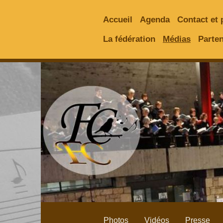
Accueil
Agenda
Contact et 
La fédération
Médias
Parten
Photos
Vidéos
Presse