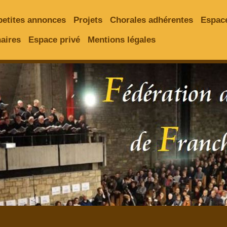
petites annonces
Projets
Chorales adhérentes
Espac
aires
Espace privé
Mentions légales