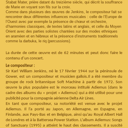
Stabat Mater, prière datant du treizième siècle, qui décrit la souffrance
de Marie en voyant son fils sur la croix.
Comme dans plusieurs des œuvres de Jenkins, le compositeur fait se
rencontrer deux différentes influences musicales : celle de l’Europe de
l’Ouest avec par exemple la présence de chœur et orchestre,
d’harmonies classiques, de textes latins et anglais, et celle du Moyen
Orient avec des parties solistes chantées sur des modes ethniques
en araméen et en hébreux et la présence d’instruments traditionnels
comme la darbuka, le riq (percussions).
La durée de cette œuvre est de 62 minutes et peut donc faire le
contenu d’un concert.
Le compositeur :
Sir Karl William Jenkins, né le 17 février 1944 sur la péninsule de
Gower, est un compositeur et musicien gallois.Il a été membre du
groupe de rock britannique Soft Machine à partir de 1972. Son
œuvre la plus populaire est le morceau intitulé Adiemus (dans le
cadre des albums du « projet » Adiemus) qui a été utilisé pour une
publicité pour la compagnie aérienne Delta Air Lines.
En tant que compositeur, sa notoriété est venue avec le projet
Adiemus. Il
l’
a porté au Japon, en Allemagne, en Espagne, en
Finlande, aux Pays-Bas et en Belgique, ainsi qu'au Royal Albert Hall
de Londres et à la Battersea Power Station. L'album Adiemus: Songs
of Sanctuary (1995) a atteint le haut des classements. Il a suscité